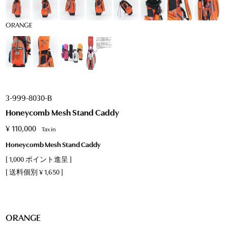
ORANGE
3-999-8030-B
Honeycomb Mesh Stand Caddy
¥
110,000
Tax in
Honeycomb Mesh Stand Caddy
[
1,000
ポイント進呈 ]
送料個別
¥
1,650
ORANGE