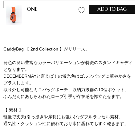
ONE
ADD TO BAG
CaddyBag 【 2nd Collection 】がリリース。
発色の良い豊富なカラーバリエーションが特徴のスタンドキャディ
となります。
DECEMBERMAYと言えば！の蛍光色はゴルフバッグに華やかさを
プラスします。
取り外し可能なミニバッグポーチ、収納力抜群の10個ポケット、
ふんだんにあしらわれたロープ引手が存在感を際立たせます。
【 素材 】
軽量で丈夫(引っ掻きや摩耗にも強い)なダブルラッセル素材。
通気性・クッション性に優れており水に濡れてもすぐ乾きます。