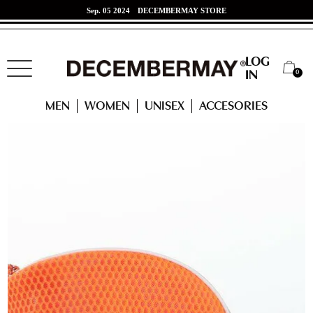
Sep. 05 2024
DECEMBERMAY STORE
Jun. 07 2024
東海道新幹線 x DECEMBERMAYコラボ！
LOG
0
IN
HOME
ACCESSORIES
Honeycomb Mesh Stand Caddy
MEN
WOMEN
UNISEX
ACCESORIES