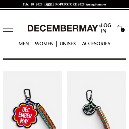
Jan. 21 2026
江口紗代選手来店イベント
LOG
0
IN
HOME
ACCESSORIES
CATEGORY
OTHER GOODS
MEN
WOMEN
UNISEX
ACCESORIES
OTHER GOODS