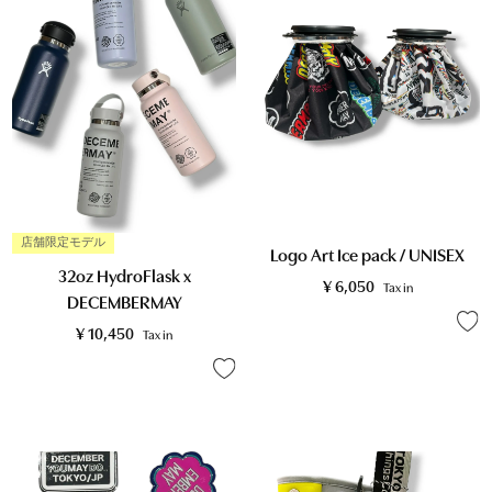
店舗限定モデル
Logo Art Ice pack / UNISEX
32oz HydroFlask x
¥
6,050
Tax in
DECEMBERMAY
¥
10,450
Tax in