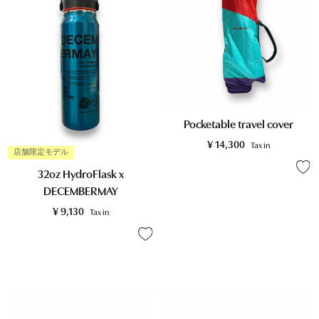
Pocketable travel cover
¥
14,300
Tax in
店舗限定モデル
32oz HydroFlask x
DECEMBERMAY
¥
9,130
Tax in