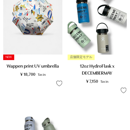
店舗限定モデル
NEW
12oz HydroFlask x
Wappen print UV umbrella
DECEMBERMAY
¥
18,700
Tax in
¥
7,150
Tax in