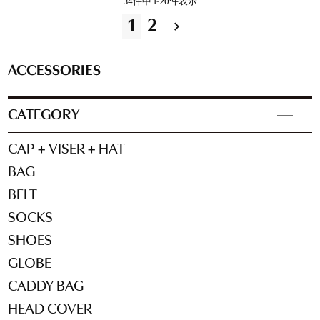
34
件中
1
-
20
件表示
1
2
ACCESSORIES
CATEGORY
CAP + VISER + HAT
BAG
BELT
SOCKS
SHOES
GLOBE
CADDY BAG
HEAD COVER