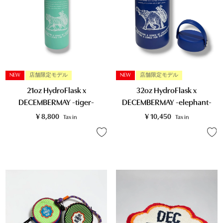
NEW
店舗限定モデル
NEW
店舗限定モデル
21oz HydroFlask x
32oz HydroFlask x
DECEMBERMAY -tiger-
DECEMBERMAY -elephant-
¥
8,800
¥
10,450
Tax in
Tax in