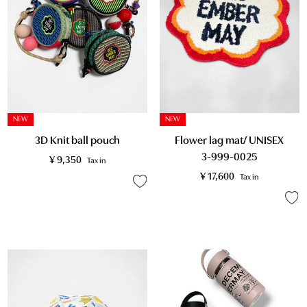
NEW
NEW
3D Knit ball pouch
Flower lag mat/ UNISEX
3-999-0025
¥
9,350
Tax in
¥
17,600
Tax in