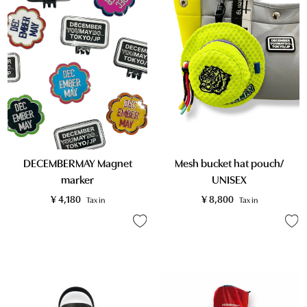
DECEMBERMAY Magnet
Mesh bucket hat pouch/
marker
UNISEX
¥
4,180
¥
8,800
Tax in
Tax in