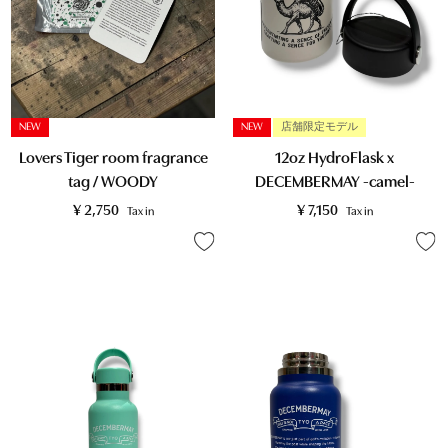
NEW
NEW
店舗限定モデル
Lovers Tiger room fragrance
12oz HydroFlask x
tag / WOODY
DECEMBERMAY -camel-
¥
2,750
¥
7,150
Tax in
Tax in