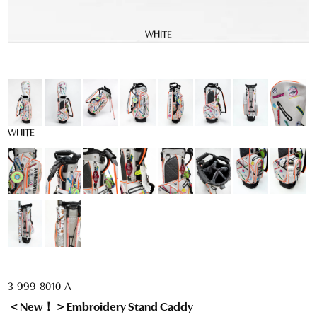
WHITE
WHITE
3-999-8010-A
＜New！＞Embroidery Stand Caddy