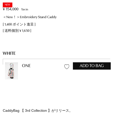
NEW
¥
154,000
Tax in
＜New！＞Embroidery Stand Caddy
[
1,400
ポイント進呈 ]
送料個別
¥
1,650
WHITE
ONE
ADD TO BAG
CaddyBag 【 3rd Collection 】がリリース。