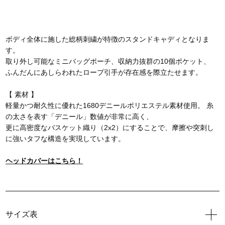
ボディ全体に施した総柄刺繍が特徴のスタンドキャディとなりま
す。
取り外し可能なミニバッグポーチ、収納力抜群の10個ポケット、
ふんだんにあしらわれたロープ引手が存在感を際立たせます。
【 素材 】
軽量かつ耐久性に優れた1680デニールポリエステル素材使用。 糸
の太さを表す「デニール」数値が非常に高く、
更に高密度なバスケット織り（2x2）にすることで、摩擦や突刺し
に強いタフな構造を実現しています。
ヘッドカバーはこちら！
サイズ表