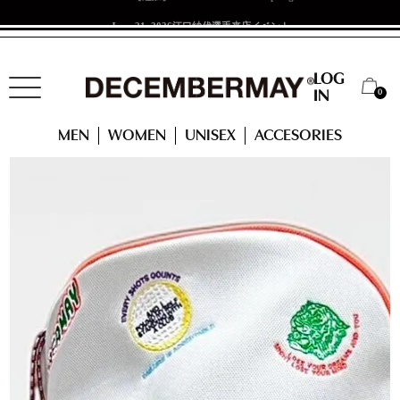
Jan. 21 2026
江口紗代選手来店イベント
LOG
0
IN
HOME
ACCESSORIES
＜New！＞Embroidery Stand Caddy
MEN
WOMEN
UNISEX
ACCESORIES