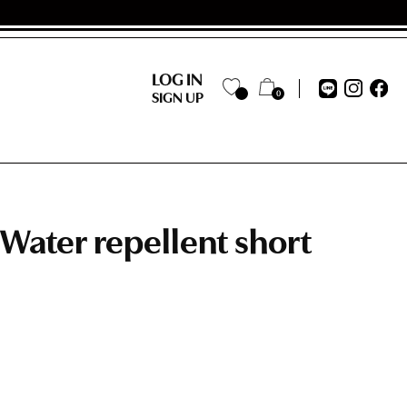
LOG IN
0
SIGN UP
ater repellent short