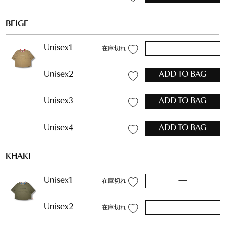
BEIGE
Unisex1
—
在庫切れ
Unisex2
ADD TO BAG
Unisex3
ADD TO BAG
Unisex4
ADD TO BAG
KHAKI
Unisex1
—
在庫切れ
Unisex2
—
在庫切れ