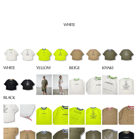
WHITE
WHITE
YELLOW
BEIGE
KHAKI
BLACK