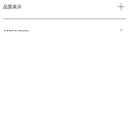
品質表示
ATTENTION
> この商品についてのお問い合わせ
COMPANY
SERVICE
ABOUT
利用規約