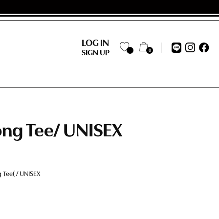
LOG IN
0
SIGN UP
ong Tee/ UNISEX
ee( / UNISEX