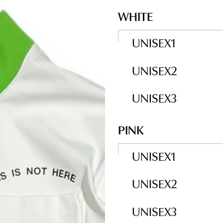
CADDY BAG
CADDY BAG
WHITE
HEAD COVER
HEAD COVER
UNISEX1
OTHER GOODS
OTHER GOODS
UNISEX2
UNISEX3
PINK
UNISEX1
UNISEX2
UNISEX3