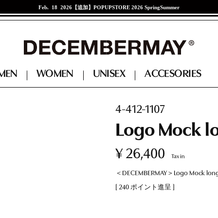
Feb. 18 2026
【追加】POPUPSTORE 2026 SpringSummer
Jan. 21 2026
江口紗代選手来店イベント
M
E
N
W
O
M
E
N
U
N
I
S
E
X
A
C
C
E
S
O
R
I
E
S
ACCESSORIES
ACCESSORIES
4-412-1107
Logo Mock l
CAP + VISER + HAT
CAP + VISER + HAT
BAG
BAG
¥
26,400
Tax in
BELT
BELT
＜DECEMBERMAY＞Logo Mock long T
SOCKS
SOCKS
[
240
ポイント進呈 ]
SHOES
SHOES
GLOBE
GLOBE