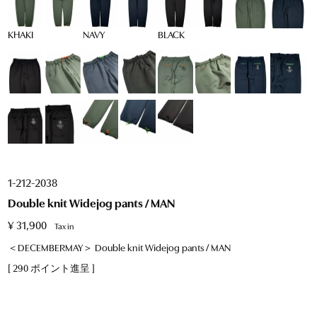
KHAKI
NAVY
BLACK
1-212-2038
Double knit Widejog pants / MAN
¥
31,900
Tax in
＜DECEMBERMAY＞ Double knit Widejog pants / MAN
[
290
ポイント進呈 ]