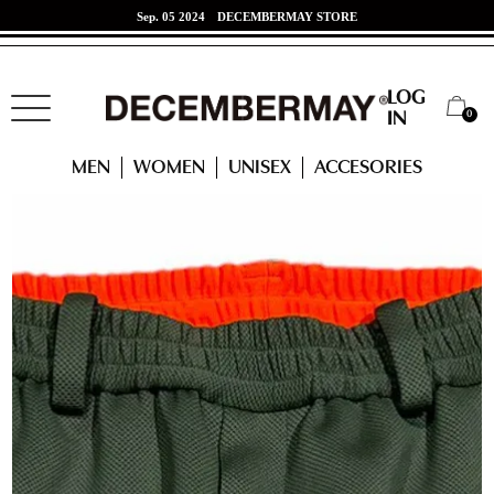
Jun. 07 2024
東海道新幹線 x DECEMBERMAYコラボ！
LOG
0
IN
HOME
MEN
Double knit Widejog pants / MAN
MEN
WOMEN
UNISEX
ACCESORIES