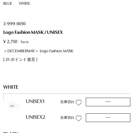
BLUE
WHITE
3-999-0010
Logo Fashion MASK / UNISEX
¥
2,750
Tax in
＜DECEMBERMAY＞ Logo Fashion MASK
[
25
ポイント進呈 ]
WHITE
UNISEX1
—
在庫切れ
UNISEX2
—
在庫切れ