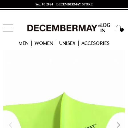
Sep. 05 2024
DECEMBERMAY STORE
Jun. 07 2024
東海道新幹線 x DECEMBERMAYコラボ！
LOG
0
IN
HOME
ACCESSORIES
Logo Fashion MASK / UNISEX
MEN
WOMEN
UNISEX
ACCESORIES