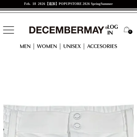
Jan. 21 2026
江口紗代選手来店イベント
LOG
0
IN
HOME
MEN
Honesty sheltering pants / MEN
MEN
WOMEN
UNISEX
ACCESORIES