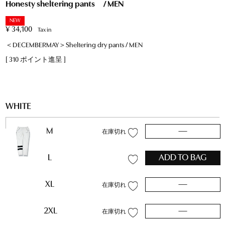
Honesty sheltering pants / MEN
NEW
¥
34,100
Tax in
＜DECEMBERMAY＞Sheltering dry pants / MEN
[
310
ポイント進呈 ]
WHITE
M
—
在庫切れ
L
ADD TO BAG
XL
—
在庫切れ
2XL
—
在庫切れ