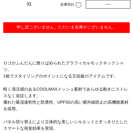
XL
—
在庫切れ
申し訳ございません。ただいま在庫がございません。
ロゴがふんだんに散りばめられたグラフィカルモックネックシャ
ツ。
1枚でスタイリングのポイントになる主役級のアイテムです。
軽く清涼感のあるCOOLMAXメッシュ素材であらゆる動きにストレ
スなく追従します。
優れた吸湿速乾性と防透性、UPF50の高い紫外線防止の高機能素材
を採用。
パネル切り替えにより立体的な美しいシルエットとすっきりとした
スマートな視覚効果を実現。