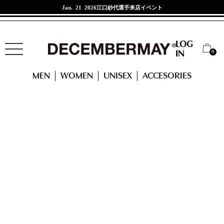
Jan. 21 2026
江口紗代選手来店イベント
LOG
0
IN
HOME
MEN
Livelimix mock neck shirt/ MEN
MEN
WOMEN
UNISEX
ACCESORIES