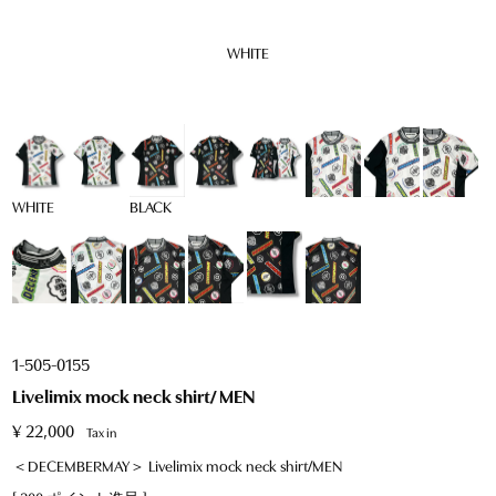
WHITE
WHITE
BLACK
1-505-0155
Livelimix mock neck shirt/ MEN
¥
22,000
Tax in
＜DECEMBERMAY＞ Livelimix mock neck shirt/MEN