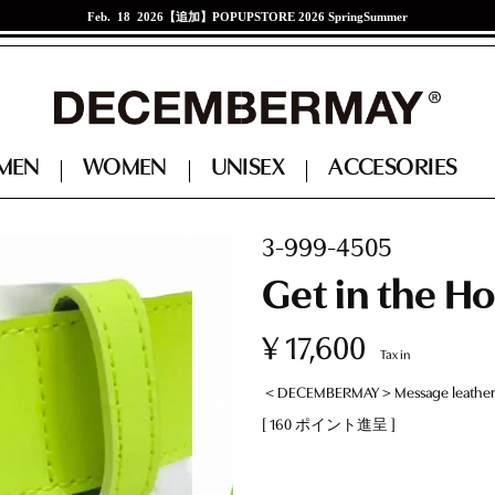
Feb. 18 2026
【追加】POPUPSTORE 2026 SpringSummer
M
E
N
W
O
M
E
N
U
N
I
S
E
X
A
C
C
E
S
O
R
I
E
S
UNISEX
ACCESSORIES
ACCESSORIES
3-999-4505
Get in the Ho
CAP + VISER + HAT
CAP + VISER + HAT
BAG
BAG
¥
17,600
Tax in
BELT
BELT
＜DECEMBERMAY＞Message leather 
SOCKS
SOCKS
[
160
ポイント進呈 ]
SHOES
SHOES
GLOBE
GLOBE