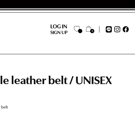
LOG IN
0
SIGN UP
le leather belt / UNISEX
belt