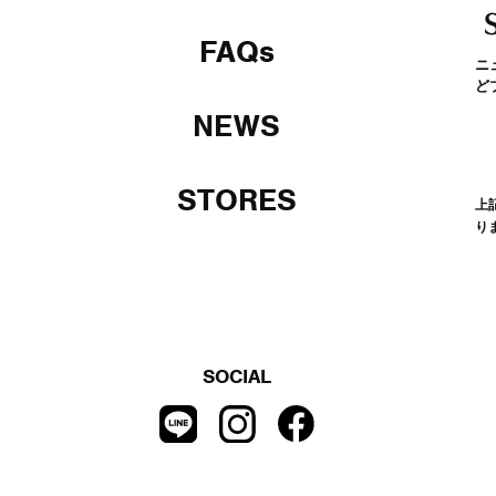
FAQs
ニ
ど
NEWS
STORES
上
り
SOCIAL