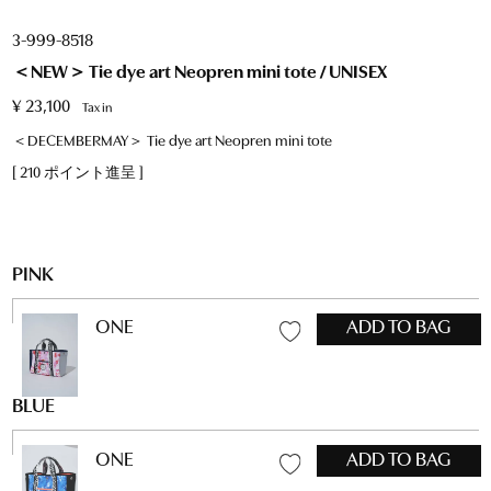
3-999-8518
＜NEW＞ Tie dye art Neopren mini tote / UNISEX
¥
23,100
Tax in
＜DECEMBERMAY＞ Tie dye art Neopren mini tote
[
210
ポイント進呈 ]
PINK
ONE
ADD TO BAG
BLUE
ONE
ADD TO BAG