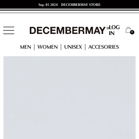
Sep. 05 2024
DECEMBERMAY STORE
Jun. 07 2024
東海道新幹線 x DECEMBERMAYコラボ！
LOG
0
IN
HOME
ACCESSORIES
MEN
WOMEN
UNISEX
ACCESORIES
＜NEW＞ Tie dye art Neopren mini tote / UNISEX