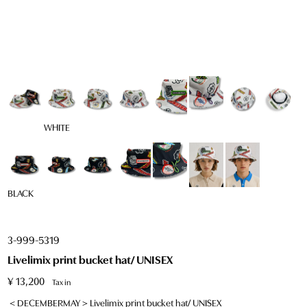
WHITE
BLACK
3-999-5319
Livelimix print bucket hat/ UNISEX
¥
13,200
Tax in
＜DECEMBERMAY＞Livelimix print bucket hat/ UNISEX