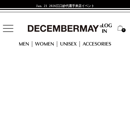
Jan. 21 2026
江口紗代選手来店イベント
LOG
0
IN
HOME
ACCESSORIES
Livelimix print bucket hat/ UNISEX
MEN
WOMEN
UNISEX
ACCESORIES