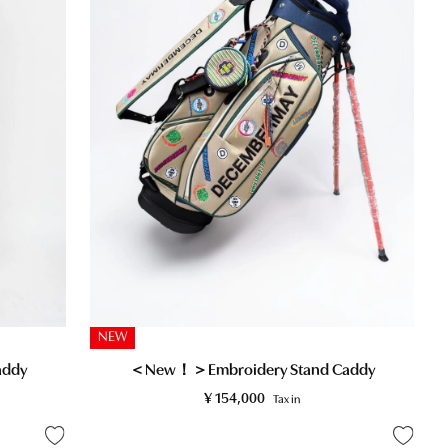
NEW
addy
＜New！＞Embroidery Stand Caddy
¥
154,000
Tax in