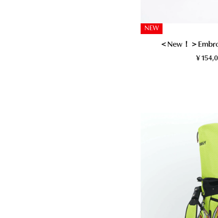
NEW
＜New！＞Embroid
¥
154,