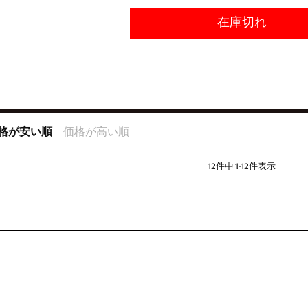
在庫切れ
格が安い順
価格が高い順
12
件中
1
-
12
件表示