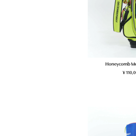
Honeycomb Me
¥
110,