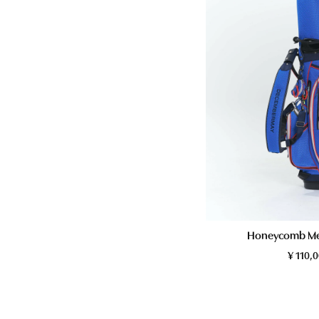
Honeycomb Me
¥
110,