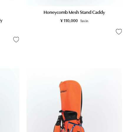
Honeycomb Mesh Stand Caddy
y
¥
110,000
Tax in