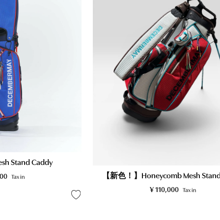
sh Stand Caddy
【新色！】Honeycomb Mesh Stand
000
Tax in
¥
110,000
Tax in