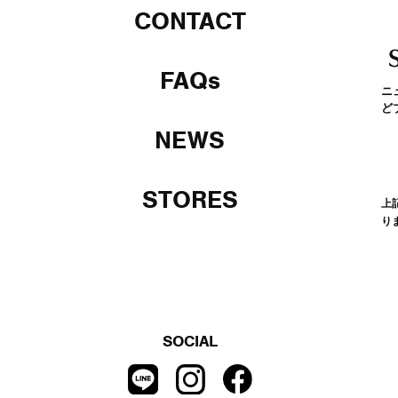
CONTACT
FAQs
ニ
ど
NEWS
STORES
上
り
SOCIAL