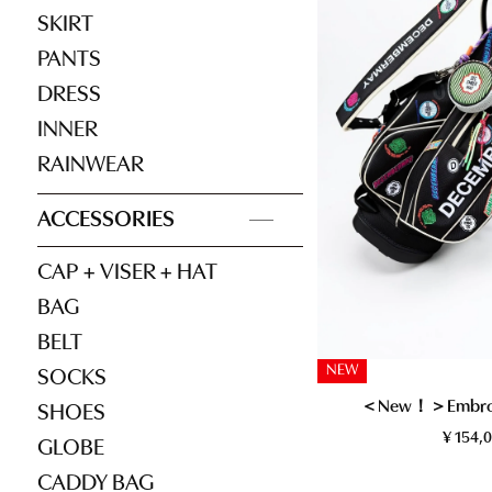
SKIRT
RAINWEAR
DRESS
CADDY BAG
PANTS
INNER
HEAD COVER
DRESS
RAINWEAR
OTHER GOODS
INNER
RAINWEAR
ACCESSORIES
CAP + VISER + HAT
BAG
BELT
NEW
SOCKS
＜New！＞Embroid
SHOES
¥
154,
GLOBE
CADDY BAG