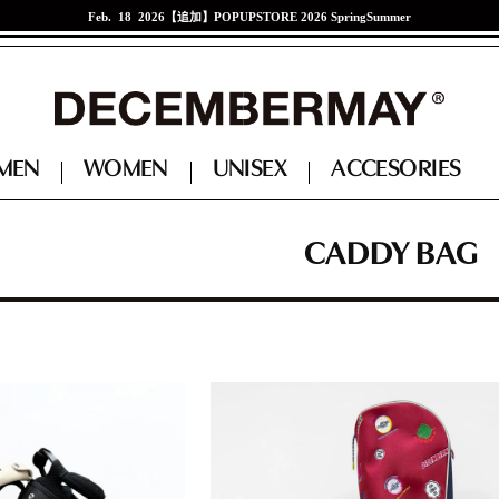
Feb. 18 2026
【追加】POPUPSTORE 2026 SpringSummer
Jan. 21 2026
江口紗代選手来店イベント
M
E
N
W
O
M
E
N
U
N
I
S
E
X
A
C
C
E
S
O
R
I
E
S
ACCESSORIES
ACCESSORIES
CADDY BAG
CAP + VISER + HAT
CAP + VISER + HAT
BAG
BAG
BELT
BELT
SOCKS
SOCKS
SHOES
SHOES
GLOBE
GLOBE