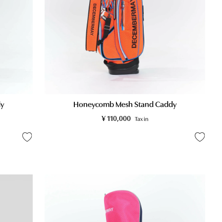
y
Honeycomb Mesh Stand Caddy
¥
110,000
Tax in