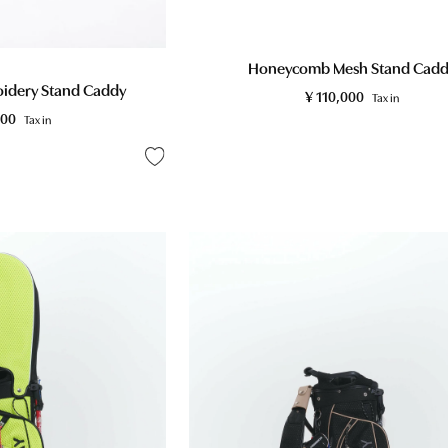
Honeycomb Mesh Stand Cadd
ery Stand Caddy
¥
110,000
Tax in
000
Tax in