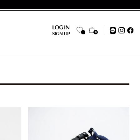
LOG IN
0
SIGN UP