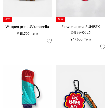
NEW
NEW
Wappen print UV umbrella
Flower lag mat/ UNISEX
3-999-0025
¥
18,700
Tax in
¥
17,600
Tax in