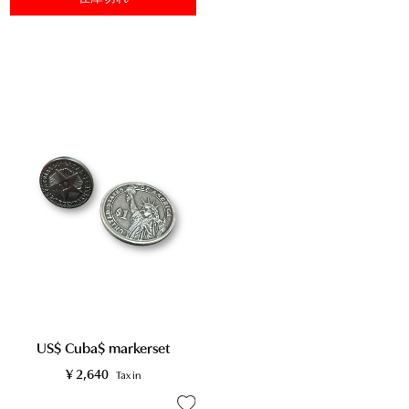
US$ Cuba$ markerset
¥
2,640
Tax in