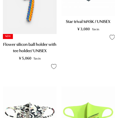
Star trival MASK / UNISEX
¥
3,080
Tax in
NEW
Flower silicon ball holder with
tee holder/ UNISEX
¥
5,060
Tax in