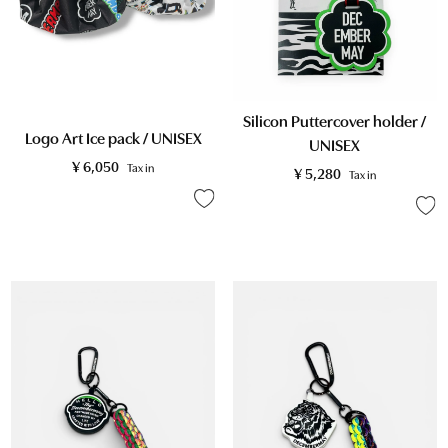
Silicon Puttercover holder /
Logo Art Ice pack / UNISEX
UNISEX
¥
6,050
Tax in
¥
5,280
Tax in