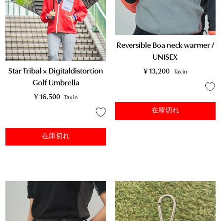
Reversible Boa neck warmer /
UNISEX
Star Tribal × Digitaldistortion
¥
13,200
Tax in
Golf Umbrella
¥
16,500
Tax in
在庫切れ
在庫切れ