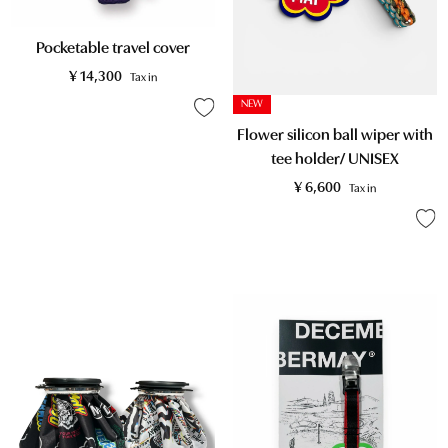
Pocketable travel cover
¥
14,300
Tax in
NEW
Flower silicon ball wiper with
tee holder/ UNISEX
¥
6,600
Tax in