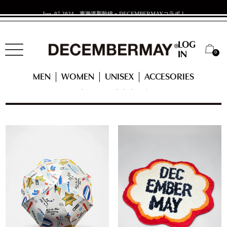
Jun. 07 2024
東海道新幹線 x DECEMBERMAYコラボ！
LOG
0
IN
HOME
MEN
ACCESSORIES
OTHER GOODS
MEN
WOMEN
UNISEX
ACCESORIES
OTHER GOODS