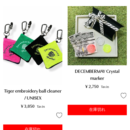
DECEMBERMAY Crystal
marker
¥
2,750
Tax in
Tiger embroidery ball cleaner
/ UNISEX
¥
3,850
Tax in
在庫切れ
在庫切れ