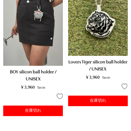
Lovers Tiger silicon ball holder
/ UNISEX
BOY silicon ball holder /
¥
3,960
Tax in
UNISEX
¥
3,960
Tax in
在庫切れ
在庫切れ