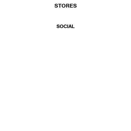
STORES
SOCIAL
SUBSCRIBE TO OUR NEWSLETTER
購読する
上記に登録することにより、利用規約・個人情報保護方針に同意したことにな
ります。
プライバシーポリシー
をご確認下さい。